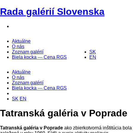
Rada galérií Slovenska
Aktuálne
O nás
Zoznam galérií
SK
Biela kocka — Cena RGS
EN
Aktuálne
O nás
Zoznam galérií
Biela kocka — Cena RGS
SK
EN
Tatranská galéria v Poprade
Tatranská galéria v Poprade
ako zbierkotvorná inštitúcia bola