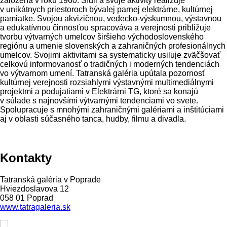
založená v roku 1960. Sídli a svoje aktivity realizuje
v unikátnych priestoroch bývalej parnej elektrárne, kultúrnej
pamiatke. Svojou akvizičnou, vedecko-výskumnou, výstavnou
a edukatívnou činnosťou spracováva a verejnosti približuje
tvorbu výtvarných umelcov širšieho východoslovenského
regiónu a umenie slovenských a zahraničných profesionálnych
umelcov. Svojimi aktivitami sa systematicky usiluje zväčšovať
celkovú informovanosť o tradičných i moderných tendenciách
vo výtvarnom umení. Tatranská galéria upútala pozornosť
kultúrnej verejnosti rozsiahlymi výstavnými multimediálnymi
projektmi a podujatiami v Elektrárni TG, ktoré sa konajú
v súlade s najnovšími výtvarnými tendenciami vo svete.
Spolupracuje s mnohými zahraničnými galériami a inštitúciami
aj v oblasti súčasného tanca, hudby, filmu a divadla.
Kontakty
Tatranská galéria v Poprade
Hviezdoslavova 12
058 01 Poprad
www.tatragaleria.sk